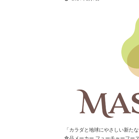
終
更
新
日
時
:
「カラダと地球にやさしい新たな
食品メーカー フューチャーフー