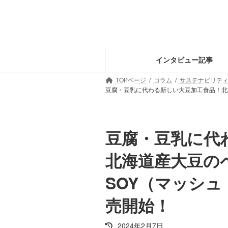
コ
ナ
ン
ビ
テ
ゲ
ン
ー
ツ
シ
インタビュー記事
へ
ョ
ス
ン
TOPページ
コラム
サステナビリティ・
豆腐・豆乳に代わる新しい大豆加工食品！北海
キ
に
ッ
移
プ
動
豆腐・豆乳に代
北海道産大豆のペ
SOY（マッシュ
売開始！
最
2024年2月7日