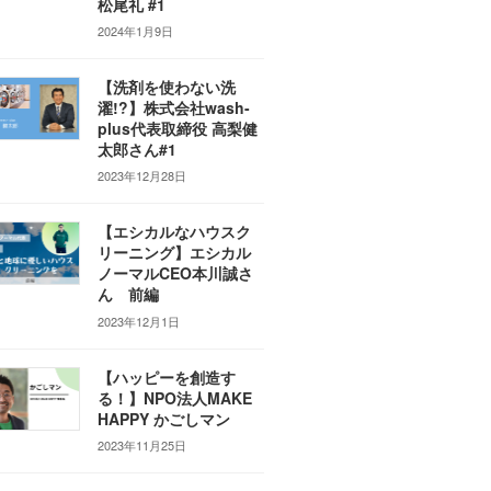
松尾礼 #1
2024年1月9日
【洗剤を使わない洗
濯!?】株式会社wash-
plus代表取締役 高梨健
太郎さん#1
2023年12月28日
【エシカルなハウスク
リーニング】エシカル
ノーマルCEO本川誠さ
ん 前編
2023年12月1日
【ハッピーを創造す
る！】NPO法人MAKE
HAPPY かごしマン
2023年11月25日