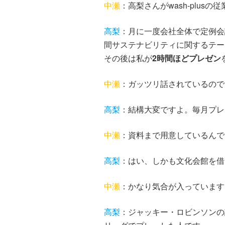
中瀬
：高梨さんがwash-plu
高梨
：月に一度会社全体で定例会
間サステナビリティに関するテー
その後は私が
2時間ほどプレゼン
中瀬
：ガッツリ話されているので
高梨
：結構大変ですよ。毎月プレ
中瀬
：資料まで用意しているんで
高梨
：はい、しかも文化会館を借
中瀬
：かなり気合が入っています
高梨
：ジャッキー・ロビンソンの