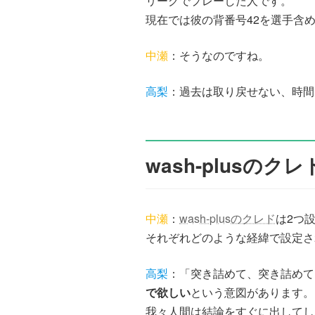
リーグでプレーした人です。
現在では彼の背番号42を選手含
中瀬
：そうなのですね。
高梨
：過去は取り戻せない、時間
wash-plusの
中瀬
：
wash-plusのクレド
は2つ
それぞれどのような経緯で設定さ
高梨
：「突き詰めて、突き詰めて
で欲しい
という意図があります。
我々人間は結論をすぐに出してし