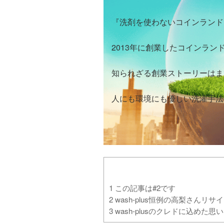
『洗剤を使わないコインランド
2013年に創業したコインラン
知られざる創業ストーリーはま
人にも環境にも優しい洗濯手法
1
この記事は#2です
2
wash-plus恒例の高梨さんリ
3
wash-plusのクレドに込めた思