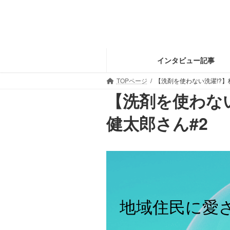
コ
ナ
ン
ビ
テ
ゲ
ン
ー
ツ
シ
インタビュー記事
へ
ョ
ス
ン
TOPページ
【洗剤を使わない洗濯!?】株
キ
に
【洗剤を使わない洗
ッ
移
プ
動
健太郎さん#2
地域住民に愛