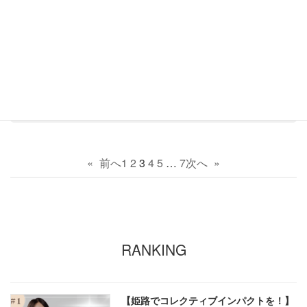
FOREST GROUPの「兵庫県産材100％使⽤のバレルサウナ」が『令
和５年度丹波すぐれもの⼤賞-TAMBA INNOVATION AWARD-』 を受
賞！
«
前へ
次へ
»
1
2
3
4
5
…
7
RANKING
【姫路でコレクティブインパクトを！】